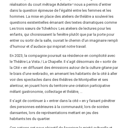
réalisation du court métrage Adelante ! nous a permis d’entrer
dans la question épineuse de l’égalité entre les femmes et les
hommes. La mise en place des ateliers de théâtre a soulevé les
questions existentielles émanant des textes dramatiques comme
Les trois sœurs de Tchekhov. Les ateliers de lectures pour les
enfants, qui choisissaient la fenêtre plutôt que par la porte pour
entrer ou sortir de la salle, ouvrait le chemin d’un imaginaire rempli
d’humour et d’audace qui inspirait notre travail.
En 2023, la compagnie poursuit sa résidence en complicité avec
le Théâtre La Vista / La Chapelle. Il s’agit désormais de « sortir de
la Cité » en diffusant des émissions autour de la culture gitane par
le biais d’une webradio, en amenant les habitants de la cité à aller
voir des spectacles dans des théâtres de Montpellier et ses
alentour, en jouant hors du territoire une création participative
mêlant gastronomie, collectage et théâtre, …
Il s’agit de continuer à « entrer dans la cité » en y faisant pénétrer
des personnes extérieures à la communauté, lors de soirées
dansantes, lors de représentations mettant en jeu des
habitants.tes du quartier.
Ces actions ont pour objectif de favoriser la mixité culturelle et