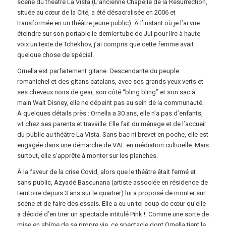
scène du théâtre La Vista (L’ancienne Chapelle de la Résurrection,
située au cœur de la Cité, a été désacralisée en 2006 et
transformée en un théâtre jeune public). À l’instant où je l’ai vue
éteindre sur son portable le dernier tube de Jul pour lire à haute
voix un texte de Tchekhov, j’ai compris que cette femme avait
quelque chose de spécial.
Ornella est parfaitement gitane. Descendante du peuple
romanichel et des gitans catalans, avec ses grands yeux verts et
ses cheveux noirs de geai, son côté “bling bling” et son sac à
main Walt Disney, elle ne dépeint pas au sein de la communauté.
À quelques détails près : Ornella a 30 ans, elle n’a pas d’enfants,
vit chez ses parents et travaille. Elle fait du ménage et de l’accueil
du public au théâtre La Vista. Sans bac ni brevet en poche, elle est
engagée dans une démarche de VAE en médiation culturelle. Mais
surtout, elle s’apprête à monter sur les planches.
À la faveur de la crise Covid, alors que le théâtre était fermé et
sans public, Azyadé Bascunana (artiste associée en résidence de
territoire depuis 3 ans sur le quartier) lui a proposé de monter sur
scène et de faire des essais. Elle a eu un tel coup de cœur qu’elle
a décidé d’en tirer un spectacle intitulé Pink !. Comme une sorte de
mise en abîme de sa propre vie, ce spectacle dont Ornella tient le