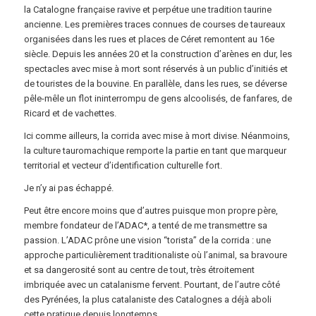
la Catalogne française ravive et perpétue une tradition taurine
ancienne. Les premières traces connues de courses de taureaux
organisées dans les rues et places de Céret remontent au 16e
siècle. Depuis les années 20 et la construction d’arènes en dur, les
spectacles avec mise à mort sont réservés à un public d’initiés et
de touristes de la bouvine. En parallèle, dans les rues, se déverse
pêle-mêle un flot ininterrompu de gens alcoolisés, de fanfares, de
Ricard et de vachettes.
Ici comme ailleurs, la corrida avec mise à mort divise. Néanmoins,
la culture tauromachique remporte la partie en tant que marqueur
territorial et vecteur d’identification culturelle fort.
Je n’y ai pas échappé.
Peut être encore moins que d’autres puisque mon propre père,
membre fondateur de l’ADAC*, a tenté de me transmettre sa
passion. L’ADAC prône une vision “torista” de la corrida : une
approche particulièrement traditionaliste où l’animal, sa bravoure
et sa dangerosité sont au centre de tout, très étroitement
imbriquée avec un catalanisme fervent. Pourtant, de l’autre côté
des Pyrénées, la plus catalaniste des Catalognes a déjà aboli
cette pratique depuis longtemps.