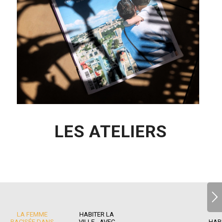
LES ATELIERS
LA FEMME
HABITER LA
RACISÉE DANS
VILLE - AVEC
HAB