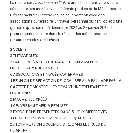
La résidence
La Fabrique de l’Info
s’articule en deux volets : une
série d’ateliers menés avec différents publics de la Médiathèque
Départementale Pierresvives, en collaboration avec des
associations du territoire; un travail personnel qui fait l’objet d’une
grande exposition du 6 décembre 2024 au 27 janvier 2025 et
pourra tourner ensuite dans le réseau des médiathèques
départementales de l’Hérault.
2
VOLETS
3
THÉMATIQUES
27
ATELIERS (75H) ENTRE MARS ET JUIN 2024 POUR
PRÈS DE
60
PARTICIPANT·ES
6
ASSOCIATIONS ET 1 LYCÉE PARTENAIRES
1
RÉUNION DE RÉDACTION DÉLOCALISÉE À LA PAILLADE PAR LA
GAZETTE DE MONTPELLIER DEVANT UNE TRENTAINE DE
PERSONNES
2
MAGAZINES CRÉÉS
1
OEUVRE MULTIMÉDIA RÉALISÉE
3
EXPOSITIONS PRÉSENTÉES DANS
5
LIEUX DIFFÉRENTS
1
PROJET PERSONNEL MENÉ SUR LE QUARTIER
25H
D’IMMERSION DOCUMENTAIRE DANS LES RUES DU
QUARTIER