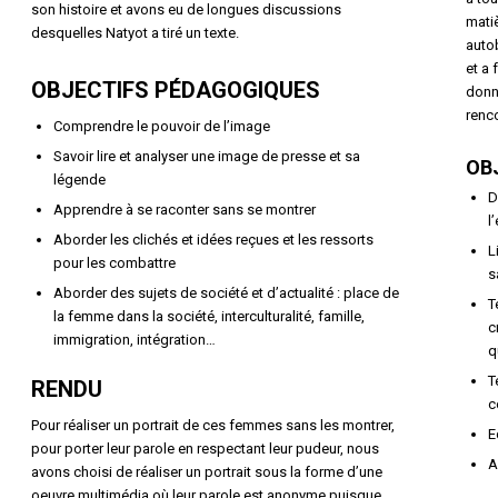
son histoire et avons eu de longues discussions
mati
desquelles Natyot a tiré un texte.
autob
et a 
OBJECTIFS PÉDAGOGIQUES
donna
renco
Comprendre le pouvoir de l’image
Savoir lire et analyser une image de presse et sa
OB
légende
D
Apprendre à se raconter sans se montrer
l
Aborder les clichés et idées reçues et les ressorts
L
pour les combattre
s
Aborder des sujets de société et d’actualité : place de
T
la femme dans la société, interculturalité, famille,
c
immigration, intégration…
q
T
RENDU
c
Pour réaliser un portrait de ces femmes sans les montrer,
E
pour porter leur parole en respectant leur pudeur, nous
A
avons choisi de réaliser un portrait sous la forme d’une
oeuvre multimédia où leur parole est anonyme puisque