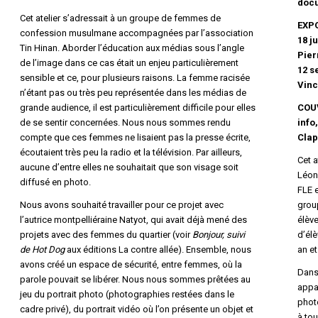
docu
Cet atelier s’adressait à un groupe de femmes de
EXPO
confession musulmane accompagnées par l’association
18 j
Tin Hinan. Aborder l’éducation aux médias sous l’angle
Pier
de l’image dans ce cas était un enjeu particulièrement
12 s
sensible et ce, pour plusieurs raisons. La femme racisée
Vinc
n’étant pas ou très peu représentée dans les médias de
grande audience, il est particulièrement difficile pour elles
COUV
de se sentir concernées. Nous nous sommes rendu
info
compte que ces femmes ne lisaient pas la presse écrite,
Clap
écoutaient très peu la radio et la télévision. Par ailleurs,
Cet a
aucune d’entre elles ne souhaitait que son visage soit
Léon
diffusé en photo.
FLE 
Nous avons souhaité travailler pour ce projet avec
group
l’autrice montpelliéraine Natyot, qui avait déjà mené des
élève
projets avec des femmes du quartier (voir
Bonjour, suivi
d’élè
de Hot Dog
aux éditions La contre allée). Ensemble, nous
an et
avons créé un espace de sécurité, entre femmes, où la
Dans
parole pouvait se libérer. Nous nous sommes prêtées au
appa
jeu du portrait photo (photographies restées dans le
photo
cadre privé), du portrait vidéo où l’on présente un objet et
à tou