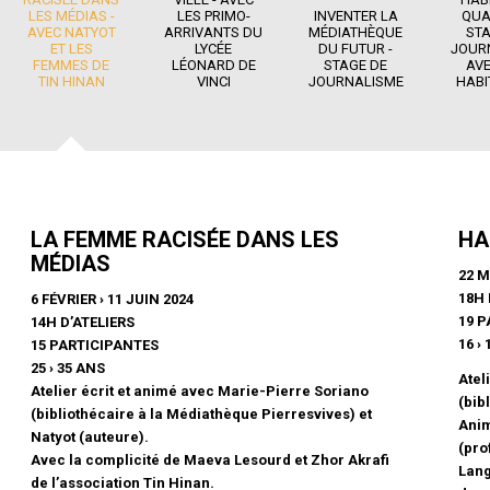
LES MÉDIAS -
LES PRIMO-
INVENTER LA
QUA
AVEC NATYOT
ARRIVANTS DU
MÉDIATHÈQUE
STA
ET LES
LYCÉE
DU FUTUR -
JOUR
FEMMES DE
LÉONARD DE
STAGE DE
AVE
TIN HINAN
VINCI
JOURNALISME
HABI
LA FEMME RACISÉE DANS LES
HA
MÉDIAS
22 M
18H 
6 FÉVRIER › 11 JUIN 2024
19 
14H D’ATELIERS
16 ›
15 PARTICIPANTES
25 › 35 ANS
Atel
Atelier écrit et animé avec Marie-Pierre Soriano
(bib
(bibliothécaire à la Médiathèque Pierresvives) et
Anim
Natyot (auteure).
(pro
Avec la complicité de Maeva Lesourd et Zhor Akrafi
Lang
de l’association Tin Hinan.