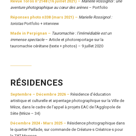
Revue Toros n°2148 (16 juillet 2021) –
Marielle Rossignol : une
aventure photographique au cœur des arènes
– Portfolio
Réponses photo n338 (mars 2021) –
Marielle Rossignol :
toristas
Portfolio + interview
Made in Perpignan –
Tauromachie : l’irrémédiable est un
immense spectacle
– Article et photoreportage sur la
tauromachie cérétane (texte + photos) – 9 juillet 2020
RÉSIDENCES
Septembre – Décembre 2026 –
Résidence d’éducation
artistique et culturelle et arpentage photographique sur la Ville de
Mèze, dans le cadre de l’appel à projets EAC de l’Agglopole de
Sète (Mèze
– 34)
Décembre 2024 › Mars 2025 –
Résidence photographique dans
le quartier Paillade, sur commande de Créature·s Créatrice·s pour
la ZAT Mosson