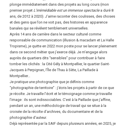
plonge immédiatement dans des projets au long cours (mon
premier projet
L’irrémédiable est un immense spectacle
a duré 8
ans, de 2012 à 2020). J’aime raconter des coulisses, des choses
et des gens que l’on ne voit pas, des histoires en apparence
banales qui se révèlent terriblement universelles.
Après 14 ans de carrière dans le secteur culturel comme
responsable de communication (illusion & macadam et La Halle
Tropisme), je quitte en 2022 mon poste pour se lancer pleinement
dans ce second métier que j’exerce déjà. Je m’engage alors
auprès de quartiers dits “sensibles” pour contribuer à faire
tomber les clichés : la Cité Gély à Montpellier, le quartier Saint-
Jacques à Perpignan, l’Île de Thau à Sète, La Paillade à
Montpellier…
Je pratique une photographie que je définis comme
“photographie de territoire” : j’écris les projets à partir de ce que
je récolte. Je travaille l’écrit et le témoignage comme je travaille
l’image : ils sont indissociables. C’est à la Paillade que j’affine,
pendant un an, une méthodologie de travail qui se situe à la
croisée de la récolte d’archives, du documentaire et de la
photographie d’auteur.
Déjà représentée par la SAIF depuis plusieurs années, en 2025, je