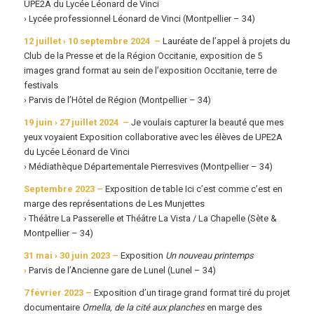
UPE2A du Lycée Léonard de Vinci
› Lycée professionnel Léonard de Vinci
(Montpellier – 34)
12 juillet › 10 septembre 2024 –
Lauréate de l’appel à projets du
Club de la Presse et de la Région Occitanie, exposition de 5
images grand format au sein de l’exposition
Occitanie, terre de
festivals
› Parvis de l’Hôtel de Région
(Montpellier – 34)
19 juin › 27 juillet 2024 –
Je voulais capturer la beauté que mes
yeux voyaient
Exposition collaborative avec les élèves de UPE2A
du Lycée Léonard de Vinci
› Médiathèque Départementale Pierresvives
(Montpellier – 34)
Septembre 2023 –
Exposition de table
Ici c’est comme c’est
en
marge des représentations de
Les Munjettes
› Théâtre La Passerelle et Théâtre La Vista / La Chapelle (Sète &
Montpellier – 34)
31 mai › 30 juin 2023 –
Exposition
Un nouveau printemps
›
Parvis de l’Ancienne gare de Lunel (Lunel – 34)
7 février 2023 –
Exposition d’un tirage grand format tiré du projet
documentaire
Ornella, de la cité aux planches
en marge des