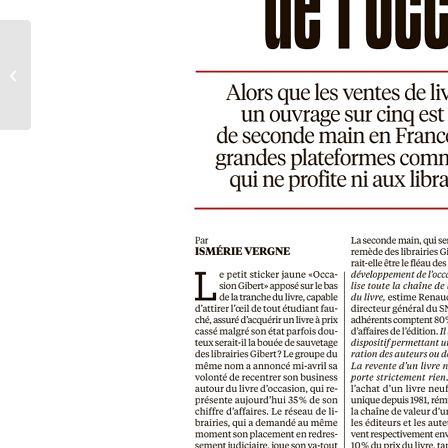
Montpellier I
Hyperactive, trois
semaines de concerts,
expos et
performances...