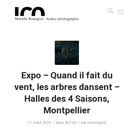
Expo – Quand il fait du
vent, les arbres dansent –
Halles des 4 Saisons,
Montpellier
/
/
11 mars 2025
dans
ACTUS
par
mrossignol